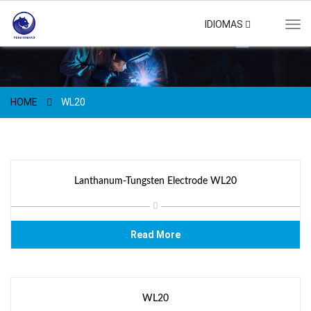
IDIOMAS
Tog
navi
HOME
WL20
Lanthanum-Tungsten Electrode WL20
Read More
WL20