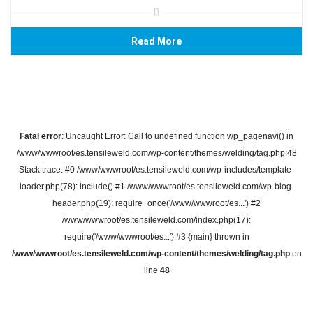
Read More
Fatal error
: Uncaught Error: Call to undefined function wp_pagenavi() in
/www/wwwroot/es.tensileweld.com/wp-content/themes/welding/tag.php:48
Stack trace: #0 /www/wwwroot/es.tensileweld.com/wp-includes/template-
loader.php(78): include() #1 /www/wwwroot/es.tensileweld.com/wp-blog-
header.php(19): require_once('/www/wwwroot/es...') #2
/www/wwwroot/es.tensileweld.com/index.php(17):
require('/www/wwwroot/es...') #3 {main} thrown in
/www/wwwroot/es.tensileweld.com/wp-content/themes/welding/tag.php
on
line
48