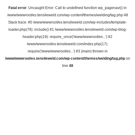
Fatal error
: Uncaught Error: Call to undefined function wp_pagenavi() in
/www/wwwroot/es.tensileweld.com/wp-content/themes/welding/tag.php:48
Stack trace: #0 /www/wwwroot/es.tensileweld.com/wp-includes/template-
loader.php(78): include() #1 /www/wwwroot/es.tensileweld.com/wp-blog-
header.php(19): require_once('/www/wwwroot/es...') #2
/www/wwwroot/es.tensileweld.com/index.php(17):
require('/www/wwwroot/es...') #3 {main} thrown in
/www/wwwroot/es.tensileweld.com/wp-content/themes/welding/tag.php
on
line
48