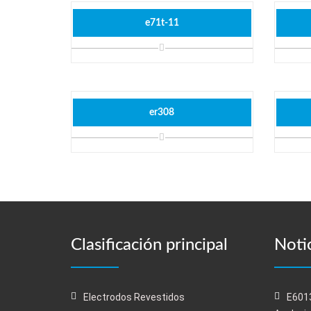
e71t-11
er308
Clasificación principal
Notic
Electrodos Revestidos
E6013