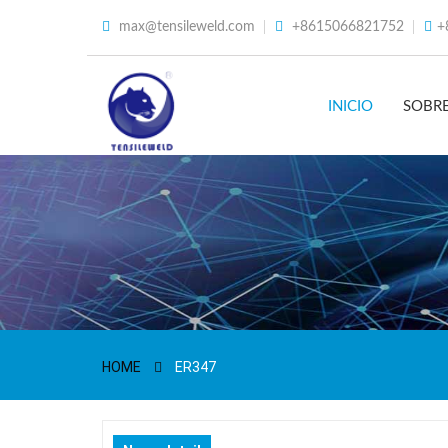
max@tensileweld.com
+8615066821752
+
INICIO
SOBR
HOME
ER347