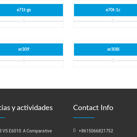
e71t-gs
e70t-1c
er309
er308l
ias y actividades
Contact Info
 VS E6010: A Comparative
+8615066821752