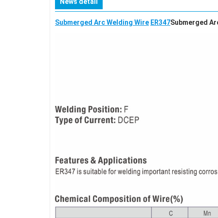
News detail
Submerged Arc Welding Wire
ER347
Submerged Ar