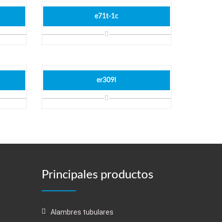
e71t-1c
er309l
Principales productos
Alambres tubulares